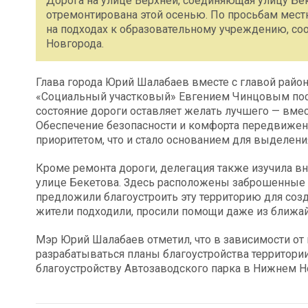
Дорога на улице Верхней, соединяющая улицу Бе
отремонтирована этой осенью. По просьбам мест
на подходах к образовательному учреждению, с
Новгорода.
Глава города Юрий Шалабаев вместе с главой рай
«Социальный участковый» Евгением Чинцовым посе
состояние дороги оставляет желать лучшего — вмес
Обеспечение безопасности и комфорта передвижени
приоритетом, что и стало основанием для выделения
Кроме ремонта дороги, делегация также изучила в
улице Бекетова. Здесь расположены заброшенные г
предложили благоустроить эту территорию для соз
жители подходили, просили помощи даже из ближа
Мэр Юрий Шалабаев отметил, что в зависимости от
разрабатываться планы благоустройства территории
благоустройству Автозаводского парка в Нижнем Но