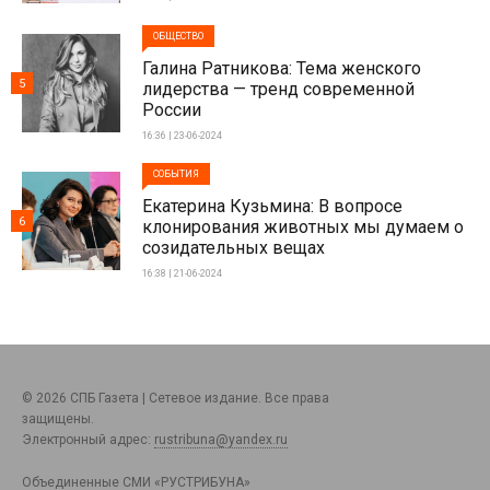
ОБЩЕСТВО
Галина Ратникова: Тема женского
5
лидерства — тренд современной
России
16:36 | 23-06-2024
СОБЫТИЯ
Екатерина Кузьмина: В вопросе
6
клонирования животных мы думаем о
созидательных вещах
16:38 | 21-06-2024
© 2026 СПБ Газета | Сетевое издание. Все права
защищены.
Электронный адрес:
rustribuna@yandex.ru
Объединенные СМИ «РУСТРИБУНА»