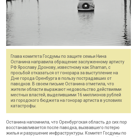
Глава комитета Госдумы по защите семьи Нина
Останина направила обращение заслуженному артисту
РФ Ярославу Дронову, известному как Shaman, с
просьбой отказаться от гонорара за выступление на
Дне города Оренбурга в пользу пострадавших от
паводков. В своем письме Останина отметила, что
жители области выражают недовольство действиями
местных властей, выделившими 16 миллионов рублей
из городского бюджета на гонорар артиста в условиях
катастрофы.
Останина напомнила, что Оренбургская область до сих пор
восстанавливается после паводка, вызвавшего потерю
жилья и разрушение инфраструктуры. Комитет Госдумы по