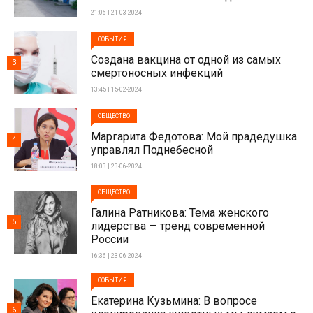
21:06 | 21-03-2024
СОБЫТИЯ
Создана вакцина от одной из самых
3
смертоносных инфекций
13:45 | 15-02-2024
ОБЩЕСТВО
Маргарита Федотова: Мой прадедушка
4
управлял Поднебесной
18:03 | 23-06-2024
ОБЩЕСТВО
Галина Ратникова: Тема женского
5
лидерства — тренд современной
России
16:36 | 23-06-2024
СОБЫТИЯ
Екатерина Кузьмина: В вопросе
6