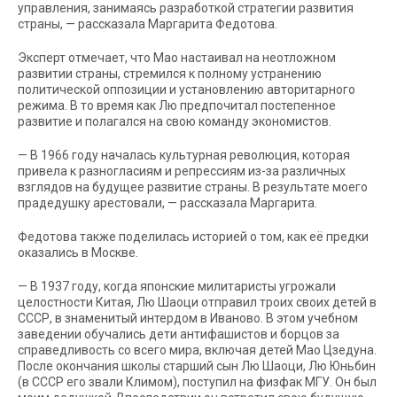
управления, занимаясь разработкой стратегии развития
страны, — рассказала Маргарита Федотова.
Эксперт отмечает, что Мао настаивал на неотложном
развитии страны, стремился к полному устранению
политической оппозиции и установлению авторитарного
режима. В то время как Лю предпочитал постепенное
развитие и полагался на свою команду экономистов.
— В 1966 году началась культурная революция, которая
привела к разногласиям и репрессиям из-за различных
взглядов на будущее развитие страны. В результате моего
прадедушку арестовали, — рассказала Маргарита.
Федотова также поделилась историей о том, как её предки
оказались в Москве.
— В 1937 году, когда японские милитаристы угрожали
целостности Китая, Лю Шаоци отправил троих своих детей в
СССР, в знаменитый интердом в Иваново. В этом учебном
заведении обучались дети антифашистов и борцов за
справедливость со всего мира, включая детей Мао Цзедуна.
После окончания школы старший сын Лю Шаоци, Лю Юньбин
(в СССР его звали Климом), поступил на физфак МГУ. Он был