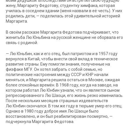
моим дедушкой. Впоследствии он встретил свою будущую
жену, Маргариту Федотову, студентку химфака, которая
училась в соседнем здании (меня назвали в её честь). У них
родились дети, — поделилась этой удивительной историей
Маргарита.
В своём рассказе Маргарита Федотова подчёркивает, что
женитьба Лю Юньбина на русской женщине не оборвала его
связь с родиной.
— Лю Юньбин, как и его отец, был патриотом и в 1957 году
вернулся в Китай, чтобы внести свой вклад в техническое
развитие страны. Ему помогли знания, полученные на
физфаке МГУ. Он хотел забрать с собой семью, но
политические настроения между СССР и КНР начали
меняться, и Маргарита решила остаться в Москве, ожидая
более спокойных времён. В 1968 году, когда на заводе, на
котором работал Лю Юнбин узнали, что он является сыном
репрессированного Лю Шаоци, его жизнь резко изменилась.
После нескольких месяцев страшных издевательств
Лю Юнбин скончался. В том же году в тюрьме умер его отец.
Однако в 1980 году доброе имя Лю Шаоци было
восстановлено, и он был реабилитирован посмертно, —
подчеркнула Маргарита Федотова.