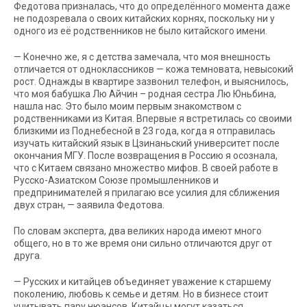
Федотова призналась, что до определённого момента даже
не подозревала о своих китайских корнях, поскольку ни у
одного из её родственников не было китайского имени.
— Конечно же, я с детства замечала, что моя внешность
отличается от одноклассников — кожа темновата, невысокий
рост. Однажды в квартире зазвонил телефон, и выяснилось,
что моя бабушка Лю Айчин – родная сестра Лю Юньбина,
нашла нас. Это было моим первым знакомством с
родственниками из Китая. Впервые я встретилась со своими
близкими из Поднебесной в 23 года, когда я отправилась
изучать китайский язык в Цзинаньский университет после
окончания МГУ. После возвращения в Россию я осознала,
что с Китаем связано множество мифов. В своей работе в
Русско-Азиатском Союзе промышленников и
предпринимателей я прилагаю все усилия для сближения
двух стран, — заявила Федотова.
По словам эксперта, два великих народа имеют много
общего, но в то же время они сильно отличаются друг от
друга.
— Русских и китайцев объединяет уважение к старшему
поколению, любовь к семье и детям. Но в бизнесе стоит
учитывать пару нюансов. Китайцы могут казаться