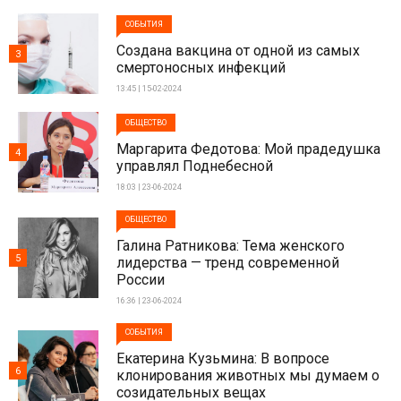
СОБЫТИЯ
Создана вакцина от одной из самых
3
смертоносных инфекций
13:45 | 15-02-2024
ОБЩЕСТВО
Маргарита Федотова: Мой прадедушка
4
управлял Поднебесной
18:03 | 23-06-2024
ОБЩЕСТВО
Галина Ратникова: Тема женского
5
лидерства — тренд современной
России
16:36 | 23-06-2024
СОБЫТИЯ
Екатерина Кузьмина: В вопросе
6
клонирования животных мы думаем о
созидательных вещах