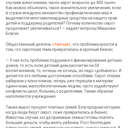
случаев алкоголизма, число сирот возросло до 400 тысяч.
Как можно объяснить такое значительное увеличение, если
в стране внедрено множество профилактических мер и
выделяются многомиллиардные средства на защиту прав
детей и поддержку родителей? Почему количество сирот
продолжает увеличиваться? — задает вопросы Машкова-
Благих.
Общественный деятель
отмечает
, что проблема кроется в
том, что сиротская тема превратилась в крупный бизнес.
— У нас есть проблема подушевого финансирования детских
домов, то есть если детский дом рассчитан на 50
воспитанников, то, хочешь не хочешь, их надо «добывать». И
делается это любыми доступными способами. Сирот сперва
забирали у алкоголиков, теперь уже перешли к матерям-
одиночкам, малообеспеченным людям, часто задействуют
конфликты школ, больниц с родителями. Таким образом
наполняются учреждения.
Также вырос процент платных семей. Благородная история,
когда люди берут сирот, тоже превратилась в бизнес.
Известны случаи, когда приемные семьи готовы платить
большие деньги, чтобы взять ребенка. Рост бесплодия
равно росту семей, желающих усыновить чужого малыша. А