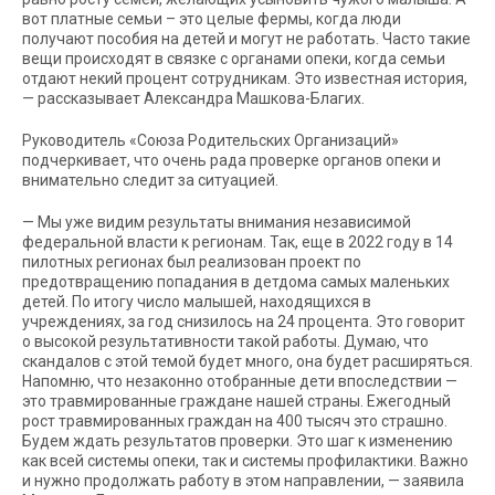
вот платные семьи – это целые фермы, когда люди
получают пособия на детей и могут не работать. Часто такие
вещи происходят в связке с органами опеки, когда семьи
отдают некий процент сотрудникам. Это известная история,
— рассказывает Александра Машкова-Благих.
Руководитель «Союза Родительских Организаций»
подчеркивает, что очень рада проверке органов опеки и
внимательно следит за ситуацией.
— Мы уже видим результаты внимания независимой
федеральной власти к регионам. Так, еще в 2022 году в 14
пилотных регионах был реализован проект по
предотвращению попадания в детдома самых маленьких
детей. По итогу число малышей, находящихся в
учреждениях, за год снизилось на 24 процента. Это говорит
о высокой результативности такой работы. Думаю, что
скандалов с этой темой будет много, она будет расширяться.
Напомню, что незаконно отобранные дети впоследствии —
это травмированные граждане нашей страны. Ежегодный
рост травмированных граждан на 400 тысяч это страшно.
Будем ждать результатов проверки. Это шаг к изменению
как всей системы опеки, так и системы профилактики. Важно
и нужно продолжать работу в этом направлении, — заявила