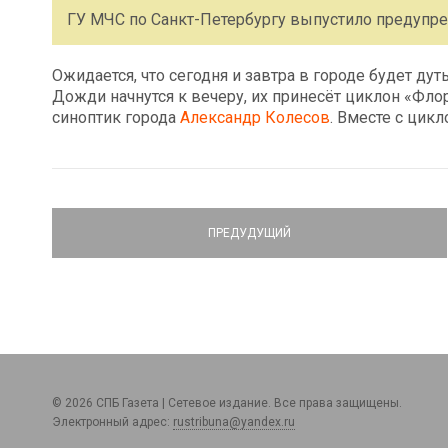
ГУ МЧС по Санкт-Петербургу выпустило предупр
Ожидается, что сегодня и завтра в городе будет ду
Дожди начнутся к вечеру, их принесёт циклон «Фло
синоптик города
Александр Колесов
. Вместе с цик
ПРЕДУДУЩИЙ
© 2026 СПБ Газета | Сетевое издание. Все права защищены.
Электронный адрес:
rustribuna@yandex.ru