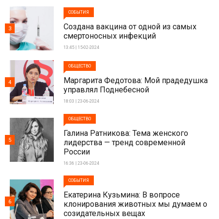
СОБЫТИЯ
Создана вакцина от одной из самых
3
смертоносных инфекций
13:45 | 15-02-2024
ОБЩЕСТВО
Маргарита Федотова: Мой прадедушка
4
управлял Поднебесной
18:03 | 23-06-2024
ОБЩЕСТВО
Галина Ратникова: Тема женского
5
лидерства — тренд современной
России
16:36 | 23-06-2024
СОБЫТИЯ
Екатерина Кузьмина: В вопросе
6
клонирования животных мы думаем о
созидательных вещах