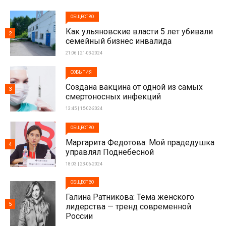
ОБЩЕСТВО
Как ульяновские власти 5 лет убивали
2
семейный бизнес инвалида
21:06 | 21-03-2024
СОБЫТИЯ
Создана вакцина от одной из самых
3
смертоносных инфекций
13:45 | 15-02-2024
ОБЩЕСТВО
Маргарита Федотова: Мой прадедушка
4
управлял Поднебесной
18:03 | 23-06-2024
ОБЩЕСТВО
Галина Ратникова: Тема женского
5
лидерства — тренд современной
России