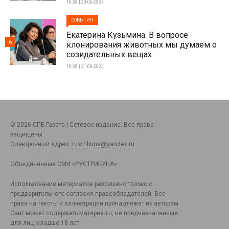
16:36 | 23-06-2024
СОБЫТИЯ
Екатерина Кузьмина: В вопросе
6
клонирования животных мы думаем о
созидательных вещах
16:38 | 21-06-2024
© 2026 СПБ Газета | Сетевое издание. Все права
защищены.
Электронный адрес:
rustribuna@yandex.ru
Объединенные СМИ «РУСТРИБУНА»
Использование материалов разрешено только с
предварительного согласия правообладателей. Все
права на тексты и иллюстрации принадлежат их авторам.
Сайт может содержать материалы, не предназначенные
для лиц младше 18 лет.