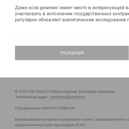
Даже если демпинг имеет место в интересующей вас
участвовать в исполнении государственных контра
регулярно обновляет аналитические исследования п
ПРЕДУДУЩИЙ
© 2026 СПБ Газета | Сетевое издание. Все права защищены.
Электронный адрес:
rustribuna@yandex.ru
Объединенные СМИ «РУСТРИБУНА»
Использование материалов разрешено только с предварительного с
предназначенные для лиц младше 18 лет.