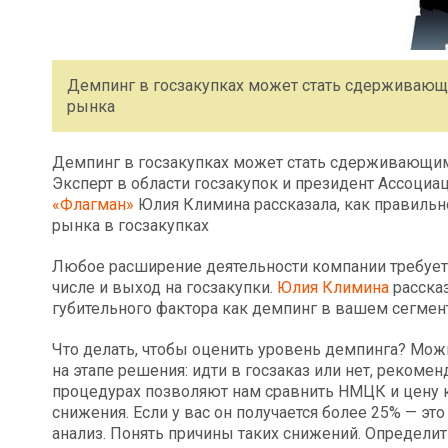
Демпинг в госзакупках может стать сдерживающ
рынка
Демпинг в госзакупках может стать сдерживающим
Эксперт в области госзакупок и президент Ассоциа
«Флагман»
Юлия Климина рассказала, как правильн
рынка в госзакупках
Любое расширение деятельности компании требует 
числе и выход на госзакупки.
Юлия Климина
рассказ
губительного фактора как демпинг в вашем сегмент
Что делать, чтобы оценить уровень демпинга? Мож
на этапе решения: идти в госзаказ или нет, реком
процедурах позволяют нам сравнить НМЦК и цену 
снижения. Если у вас он получается более 25% — эт
анализ. Понять причины таких снижений. Определить