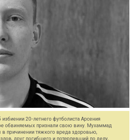
 избиении 20-летнего футболиста Арсения
вое обвиняемых признали свою вину. Мухаммад
ы в причинении тяжкого вреда здоровью,
злов, друг погибшего и потерпевший по делу,