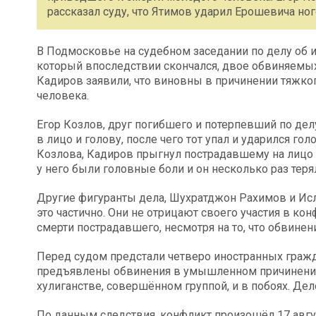
рассказал суду, что Ятимов ударил Ерошевича ног
В Подмосковье на судебном заседании по делу об 
который впоследствии скончался, двое обвиняемы
Кадиров заявили, что виновны в причинении тяжко
человека.
Егор Козлов, друг погибшего и потерпевший по делу
в лицо и голову, после чего тот упал и ударился го
Козлова, Кадиров прыгнул пострадавшему на лицо 
у него были головные боли и он несколько раз теря
Другие фигуранты дела, Шухратджон Рахимов и Исл
это частично. Они не отрицают своего участия в кон
смерти пострадавшего, несмотря на то, что обвин
Перед судом предстали четверо иностранных гражд
предъявлены обвинения в умышленном причинении
хулиганстве, совершённом группой, и в побоях. Де
По данным следствия, конфликт произошёл 17 авгу