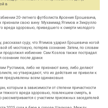
ой в
избиении 20-летнего футболиста Арсения Ерошевича,
х признали свою вину. Мухаммад Ятимов и Зикрулло
го вреда здоровью, приведшего к смерти молодого
, рассказал суду, что Ятимов ударил Ерошевича ногой
ловой об мостовую, потеряв сознание. Затем, по словам
и продолжил избиение. Сам Козлов также пострадал:
л сознание после драки.
ам Рустамов, либо не признают вину, либо делают
фликте, но утверждают, что их действия не привели к
ения предъявлены всем одинаковые.
ан, которым в зависимости от степени причастности
 тяжкого вреда здоровью, повлекшем смерть, в
ло рассматривается с участием присяжных заседателей.
ста 2025 года в баре в городе Щелково. Между