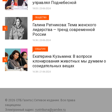
управлял Поднебесной
18:03 | 23-06-2024
ОБЩЕСТВО
Галина Ратникова: Тема женского
5
лидерства — тренд современной
России
16:36 | 23-06-2024
СОБЫТИЯ
Екатерина Кузьмина: В вопросе
6
клонирования животных мы думаем о
созидательных вещах
16:38 | 21-06-2024
© 2026 СПБ Газета | Сетевое издание. Все права
защищены.
Электронный адрес:
rustribuna@yandex.ru