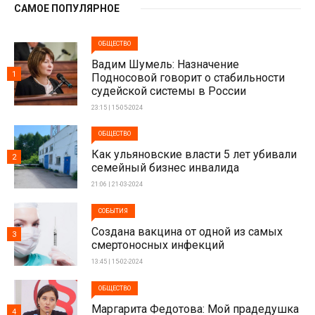
САМОЕ ПОПУЛЯРНОЕ
ОБЩЕСТВО
Вадим Шумель: Назначение
1
Подносовой говорит о стабильности
судейской системы в России
23:15 | 15-05-2024
ОБЩЕСТВО
Как ульяновские власти 5 лет убивали
2
семейный бизнес инвалида
21:06 | 21-03-2024
СОБЫТИЯ
Создана вакцина от одной из самых
3
смертоносных инфекций
13:45 | 15-02-2024
ОБЩЕСТВО
Маргарита Федотова: Мой прадедушка
4