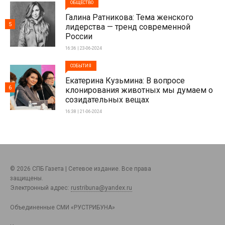
ОБЩЕСТВО
Галина Ратникова: Тема женского
5
лидерства — тренд современной
России
16:36 | 23-06-2024
СОБЫТИЯ
Екатерина Кузьмина: В вопросе
6
клонирования животных мы думаем о
созидательных вещах
16:38 | 21-06-2024
© 2026 СПБ Газета | Сетевое издание. Все права
защищены.
Электронный адрес:
rustribuna@yandex.ru
Объединенные СМИ «РУСТРИБУНА»