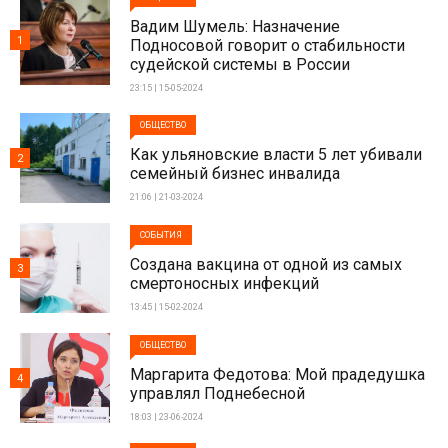
Вадим Шумель: Назначение
1
Подносовой говорит о стабильности
судейской системы в России
23:15 | 15-05-2024
ОБЩЕСТВО
Как ульяновские власти 5 лет убивали
2
семейный бизнес инвалида
21:06 | 21-03-2024
СОБЫТИЯ
Создана вакцина от одной из самых
3
смертоносных инфекций
13:45 | 15-02-2024
ОБЩЕСТВО
Маргарита Федотова: Мой прадедушка
4
управлял Поднебесной
18:03 | 23-06-2024