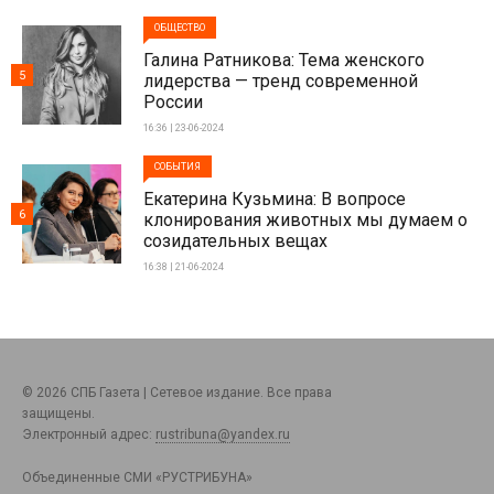
ОБЩЕСТВО
Галина Ратникова: Тема женского
5
лидерства — тренд современной
России
16:36 | 23-06-2024
СОБЫТИЯ
Екатерина Кузьмина: В вопросе
6
клонирования животных мы думаем о
созидательных вещах
16:38 | 21-06-2024
© 2026 СПБ Газета | Сетевое издание. Все права
защищены.
Электронный адрес:
rustribuna@yandex.ru
Объединенные СМИ «РУСТРИБУНА»