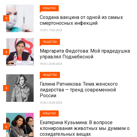
СОБЫТИЯ
Создана вакцина от одной из самых
3
смертоносных инфекций
13:45 | 15-02-2024
ОБЩЕСТВО
Маргарита Федотова: Мой прадедушка
4
управлял Поднебесной
18:03 | 23-06-2024
ОБЩЕСТВО
Галина Ратникова: Тема женского
5
лидерства — тренд современной
России
16:36 | 23-06-2024
СОБЫТИЯ
Екатерина Кузьмина: В вопросе
6
клонирования животных мы думаем о
созидательных вещах