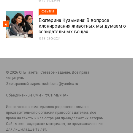
16:36 | 23-06-2024
СОБЫТИЯ
Екатерина Кузьмина: В вопросе
6
клонирования животных мы думаем о
созидательных вещах
16:38 | 21-06-2024
© 2026 СПБ Газета | Сетевое издание. Все права
защищены.
Электронный адрес:
rustribuna@yandex.ru
Объединенные СМИ «РУСТРИБУНА»
Использование материалов разрешено только с
предварительного согласия правообладателей. Все
права на тексты и иллюстрации принадлежат их авторам.
Сайт может содержать материалы, не предназначенные
для лиц младше 18 лет.