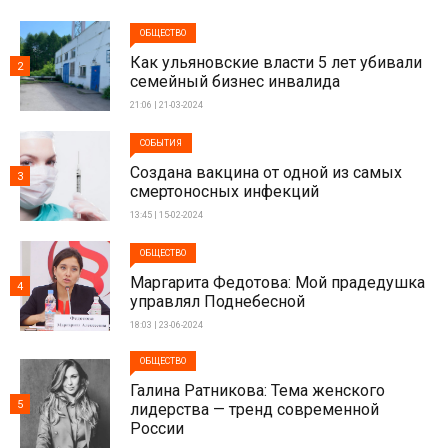
ОБЩЕСТВО
Как ульяновские власти 5 лет убивали
2
семейный бизнес инвалида
21:06 | 21-03-2024
СОБЫТИЯ
Создана вакцина от одной из самых
3
смертоносных инфекций
13:45 | 15-02-2024
ОБЩЕСТВО
Маргарита Федотова: Мой прадедушка
4
управлял Поднебесной
18:03 | 23-06-2024
ОБЩЕСТВО
Галина Ратникова: Тема женского
5
лидерства — тренд современной
России