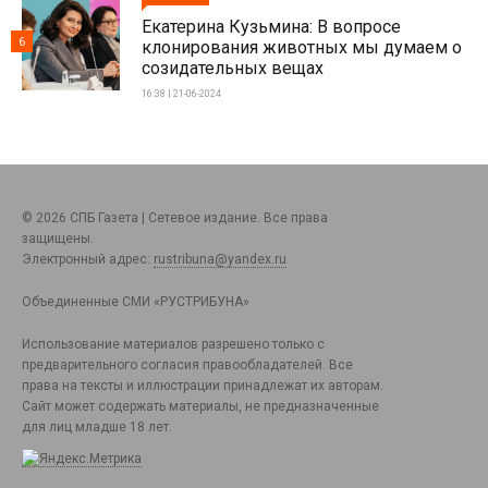
Екатерина Кузьмина: В вопросе
6
клонирования животных мы думаем о
созидательных вещах
16:38 | 21-06-2024
© 2026 СПБ Газета | Сетевое издание. Все права
защищены.
Электронный адрес:
rustribuna@yandex.ru
Объединенные СМИ «РУСТРИБУНА»
Использование материалов разрешено только с
предварительного согласия правообладателей. Все
права на тексты и иллюстрации принадлежат их авторам.
Сайт может содержать материалы, не предназначенные
для лиц младше 18 лет.