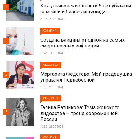
Как ульяновские власти 5 лет убивали
2
семейный бизнес инвалида
21:06 | 21-03-2024
СОБЫТИЯ
Создана вакцина от одной из самых
3
смертоносных инфекций
13:45 | 15-02-2024
ОБЩЕСТВО
Маргарита Федотова: Мой прадедушка
4
управлял Поднебесной
18:03 | 23-06-2024
ОБЩЕСТВО
Галина Ратникова: Тема женского
5
лидерства — тренд современной
России
16:36 | 23-06-2024
СОБЫТИЯ