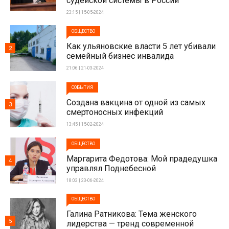
судейской системы в России
23:15 | 15-05-2024
ОБЩЕСТВО
Как ульяновские власти 5 лет убивали
2
семейный бизнес инвалида
21:06 | 21-03-2024
СОБЫТИЯ
Создана вакцина от одной из самых
3
смертоносных инфекций
13:45 | 15-02-2024
ОБЩЕСТВО
Маргарита Федотова: Мой прадедушка
4
управлял Поднебесной
18:03 | 23-06-2024
ОБЩЕСТВО
Галина Ратникова: Тема женского
5
лидерства — тренд современной