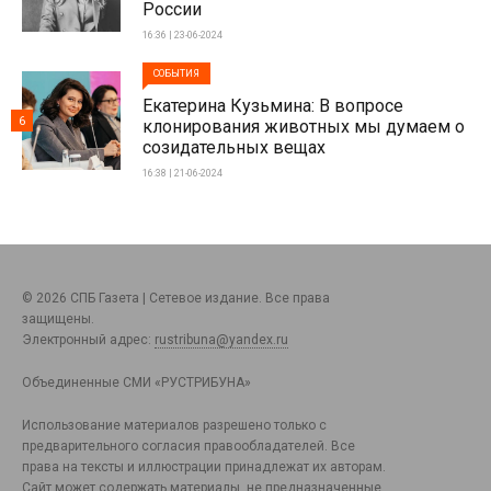
России
16:36 | 23-06-2024
СОБЫТИЯ
Екатерина Кузьмина: В вопросе
6
клонирования животных мы думаем о
созидательных вещах
16:38 | 21-06-2024
© 2026 СПБ Газета | Сетевое издание. Все права
защищены.
Электронный адрес:
rustribuna@yandex.ru
Объединенные СМИ «РУСТРИБУНА»
Использование материалов разрешено только с
предварительного согласия правообладателей. Все
права на тексты и иллюстрации принадлежат их авторам.
Сайт может содержать материалы, не предназначенные