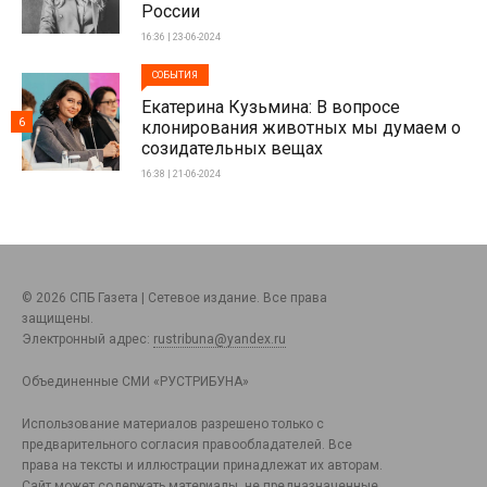
России
16:36 | 23-06-2024
СОБЫТИЯ
Екатерина Кузьмина: В вопросе
6
клонирования животных мы думаем о
созидательных вещах
16:38 | 21-06-2024
© 2026 СПБ Газета | Сетевое издание. Все права
защищены.
Электронный адрес:
rustribuna@yandex.ru
Объединенные СМИ «РУСТРИБУНА»
Использование материалов разрешено только с
предварительного согласия правообладателей. Все
права на тексты и иллюстрации принадлежат их авторам.
Сайт может содержать материалы, не предназначенные