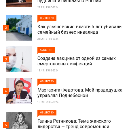
судейской системы в России
23:15 | 15-05-2024
ОБЩЕСТВО
Как ульяновские власти 5 лет убивали
2
семейный бизнес инвалида
21:06 | 21-03-2024
СОБЫТИЯ
Создана вакцина от одной из самых
3
смертоносных инфекций
13:45 | 15-02-2024
ОБЩЕСТВО
Маргарита Федотова: Мой прадедушка
4
управлял Поднебесной
18:03 | 23-06-2024
ОБЩЕСТВО
Галина Ратникова: Тема женского
5
лидерства — тренд современной