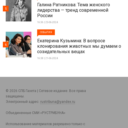
Галина Ратникова: Тема женского
5
лидерства — тренд современной
России
16:36 | 23-06-2024
СОБЫТИЯ
Екатерина Кузьмина: В вопросе
6
клонирования животных мы думаем о
созидательных вещах
16:38 | 21-06-2024
© 2026 СПБ Газета | Сетевое издание. Все права
защищены.
Электронный адрес:
rustribuna@yandex.ru
Объединенные СМИ «РУСТРИБУНА»
Использование материалов разрешено только с