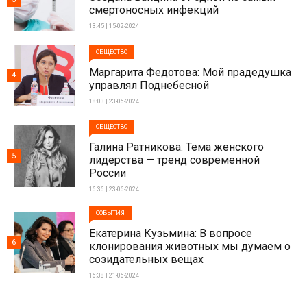
смертоносных инфекций
13:45 | 15-02-2024
ОБЩЕСТВО
Маргарита Федотова: Мой прадедушка
4
управлял Поднебесной
18:03 | 23-06-2024
ОБЩЕСТВО
Галина Ратникова: Тема женского
5
лидерства — тренд современной
России
16:36 | 23-06-2024
СОБЫТИЯ
Екатерина Кузьмина: В вопросе
6
клонирования животных мы думаем о
созидательных вещах
16:38 | 21-06-2024