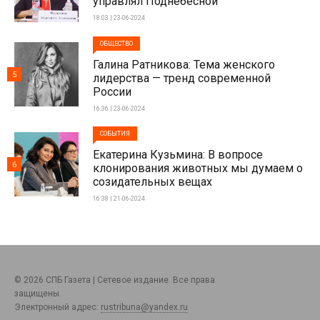
управлял Поднебесной
18:03 | 23-06-2024
ОБЩЕСТВО
Галина Ратникова: Тема женского
5
лидерства — тренд современной
России
16:36 | 23-06-2024
СОБЫТИЯ
Екатерина Кузьмина: В вопросе
6
клонирования животных мы думаем о
созидательных вещах
16:38 | 21-06-2024
© 2026 СПБ Газета | Сетевое издание. Все права
защищены.
Электронный адрес:
rustribuna@yandex.ru