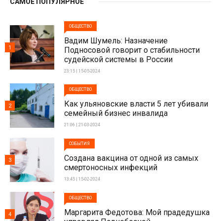
САМОЕ ПОПУЛЯРНОЕ
ОБЩЕСТВО
Вадим Шумель: Назначение
1
Подносовой говорит о стабильности
судейской системы в России
23:15 | 15-05-2024
ОБЩЕСТВО
Как ульяновские власти 5 лет убивали
2
семейный бизнес инвалида
21:06 | 21-03-2024
СОБЫТИЯ
Создана вакцина от одной из самых
3
смертоносных инфекций
13:45 | 15-02-2024
ОБЩЕСТВО
Маргарита Федотова: Мой прадедушка
4