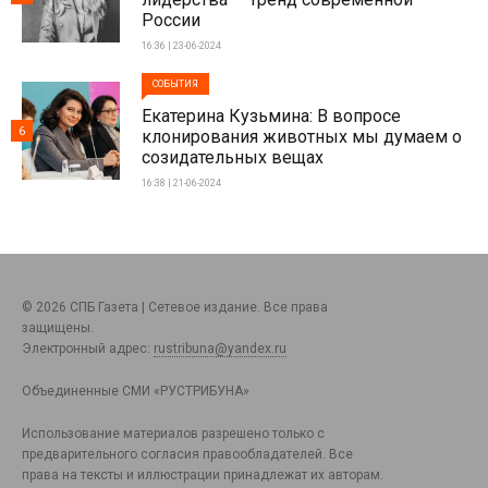
России
16:36 | 23-06-2024
СОБЫТИЯ
Екатерина Кузьмина: В вопросе
6
клонирования животных мы думаем о
созидательных вещах
16:38 | 21-06-2024
© 2026 СПБ Газета | Сетевое издание. Все права
защищены.
Электронный адрес:
rustribuna@yandex.ru
Объединенные СМИ «РУСТРИБУНА»
Использование материалов разрешено только с
предварительного согласия правообладателей. Все
права на тексты и иллюстрации принадлежат их авторам.