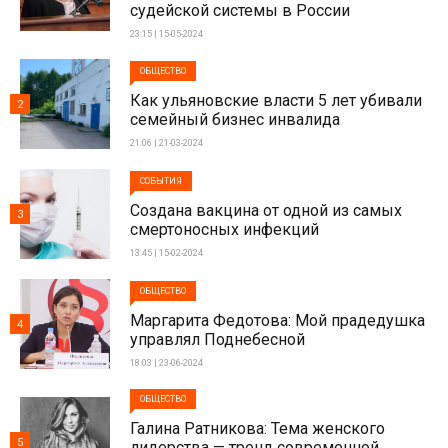
судейской системы в России
23:15 | 15-05-2024
ОБЩЕСТВО
Как ульяновские власти 5 лет убивали
2
семейный бизнес инвалида
21:06 | 21-03-2024
СОБЫТИЯ
Создана вакцина от одной из самых
3
смертоносных инфекций
13:45 | 15-02-2024
ОБЩЕСТВО
Маргарита Федотова: Мой прадедушка
4
управлял Поднебесной
18:03 | 23-06-2024
ОБЩЕСТВО
Галина Ратникова: Тема женского
5
лидерства — тренд современной