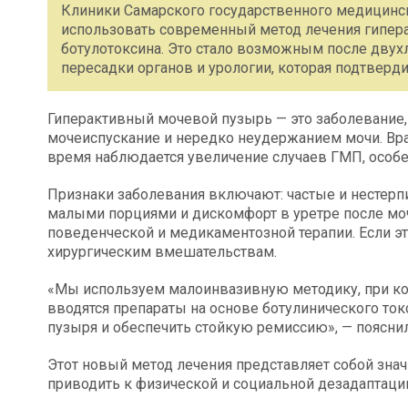
Клиники Самарского государственного медицинск
использовать современный метод лечения гипер
ботулотоксина. Это стало возможным после двухл
пересадки органов и урологии, которая подтверд
Гиперактивный мочевой пузырь — это заболевание
мочеиспускание и нередко неудержанием мочи. Вра
время наблюдается увеличение случаев ГМП, особе
Признаки заболевания включают: частые и нестер
малыми порциями и дискомфорт в уретре после моч
поведенческой и медикаментозной терапии. Если эт
хирургическим вмешательствам.
«Мы используем малоинвазивную методику, при ко
вводятся препараты на основе ботулинического ток
пузыря и обеспечить стойкую ремиссию», — пояснил
Этот новый метод лечения представляет собой зна
приводить к физической и социальной дезадаптаци