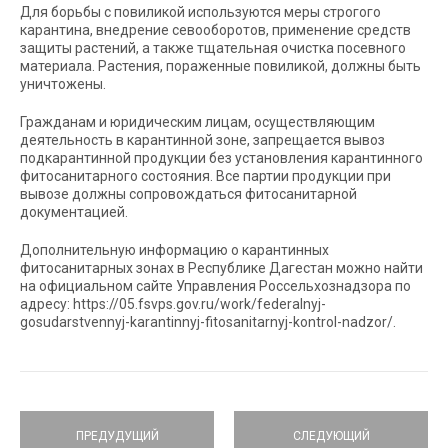
Для борьбы с повиликой используются меры строгого
карантина, внедрение севооборотов, применение средств
защиты растений, а также тщательная очистка посевного
материала. Растения, пораженные повиликой, должны быть
уничтожены.
Гражданам и юридическим лицам, осуществляющим
деятельность в карантинной зоне, запрещается вывоз
подкарантинной продукции без установления карантинного
фитосанитарного состояния. Все партии продукции при
вывозе должны сопровождаться фитосанитарной
документацией.
Дополнительную информацию о карантинных
фитосанитарных зонах в Республике Дагестан можно найти
на официальном сайте Управления Россельхознадзора по
адресу: https://05.fsvps.gov.ru/work/federalnyj-
gosudarstvennyj-karantinnyj-fitosanitarnyj-kontrol-nadzor/.
ПРЕДУДУЩИЙ
СЛЕДУЮЩИЙ