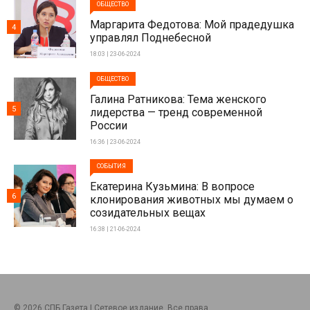
ОБЩЕСТВО
Маргарита Федотова: Мой прадедушка
4
управлял Поднебесной
18:03 | 23-06-2024
ОБЩЕСТВО
Галина Ратникова: Тема женского
5
лидерства — тренд современной
России
16:36 | 23-06-2024
СОБЫТИЯ
Екатерина Кузьмина: В вопросе
6
клонирования животных мы думаем о
созидательных вещах
16:38 | 21-06-2024
© 2026 СПБ Газета | Сетевое издание. Все права