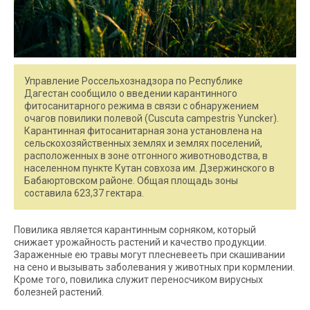
Управление Россельхознадзора по Республике
Дагестан сообщило о введении карантинного
фитосанитарного режима в связи с обнаружением
очагов повилики полевой (Cuscuta campestris Yuncker).
Карантинная фитосанитарная зона установлена на
сельскохозяйственных землях и землях поселений,
расположенных в зоне отгонного животноводства, в
населенном пункте Кутан совхоза им. Дзержинского в
Бабаюртовском районе. Общая площадь зоны
составила 623,37 гектара.
Повилика является карантинным сорняком, который
снижает урожайность растений и качество продукции.
Зараженные ею травы могут плесневееть при скашивании
на сено и вызывать заболевания у животных при кормлении.
Кроме того, повилика служит переносчиком вирусных
болезней растений.