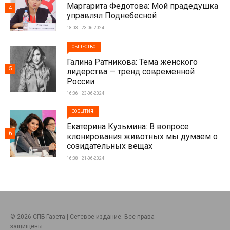
Маргарита Федотова: Мой прадедушка
4
управлял Поднебесной
18:03 | 23-06-2024
ОБЩЕСТВО
Галина Ратникова: Тема женского
5
лидерства — тренд современной
России
16:36 | 23-06-2024
СОБЫТИЯ
Екатерина Кузьмина: В вопросе
6
клонирования животных мы думаем о
созидательных вещах
16:38 | 21-06-2024
© 2026 СПБ Газета | Сетевое издание. Все права
защищены.