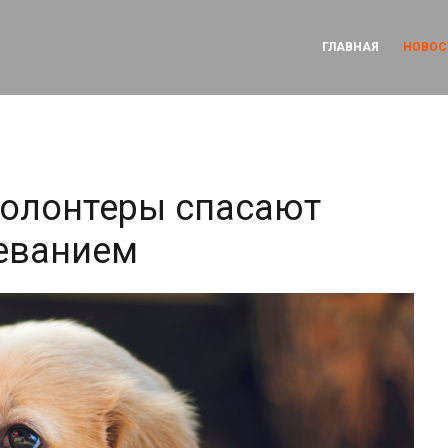
ГЛАВНАЯ
НОВОС
волонтеры спасают
еванием