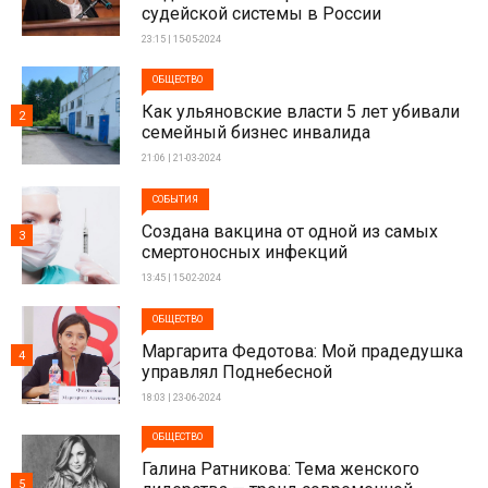
судейской системы в России
23:15 | 15-05-2024
ОБЩЕСТВО
Как ульяновские власти 5 лет убивали
2
семейный бизнес инвалида
21:06 | 21-03-2024
СОБЫТИЯ
Создана вакцина от одной из самых
3
смертоносных инфекций
13:45 | 15-02-2024
ОБЩЕСТВО
Маргарита Федотова: Мой прадедушка
4
управлял Поднебесной
18:03 | 23-06-2024
ОБЩЕСТВО
Галина Ратникова: Тема женского
5