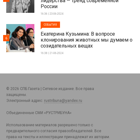
лидерства — тренд современной
России
16:36 | 23-06-2024
СОБЫТИЯ
Екатерина Кузьмина: В вопросе
6
клонирования животных мы думаем о
созидательных вещах
16:38 | 21-06-2024
© 2026 СПБ Газета | Сетевое издание. Все права
защищены.
Электронный адрес:
rustribuna@yandex.ru
Объединенные СМИ «РУСТРИБУНА»
Использование материалов разрешено только с
предварительного согласия правообладателей. Все
права на тексты и иллюстрации принадлежат их авторам.