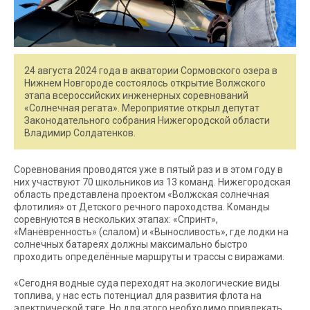
24 августа 2024 года в акватории Сормовского озера в
Нижнем Новгороде состоялось открытие Волжского
этапа всероссийских инженерных соревнований
«Солнечная регата». Мероприятие открыл депутат
Законодательного собрания Нижегородской области
Владимир Солдатенков.
Соревнования проводятся уже в пятый раз и в этом году в
них участвуют 70 школьников из 13 команд. Нижегородская
область представлена проектом «Волжская солнечная
флотилия» от Детского речного пароходства. Команды
соревнуются в нескольких этапах: «Спринт»,
«Манёвренность» (слалом) и «Выносливость», где лодки на
солнечных батареях должны максимально быстро
проходить определённые маршруты и трассы с виражами.
«Сегодня водные суда переходят на экологические виды
топлива, у нас есть потенциал для развития флота на
электрической тяге. Но для этого необходимо привлекать