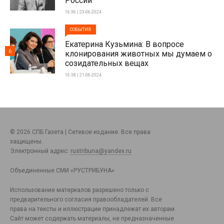
России
16:36 | 23-06-2024
СОБЫТИЯ
Екатерина Кузьмина: В вопросе
6
клонирования животных мы думаем о
созидательных вещах
16:38 | 21-06-2024
© 2026 СПБ Газета | Сетевое издание. Все права
защищены.
Электронный адрес:
rustribuna@yandex.ru
Объединенные СМИ «РУСТРИБУНА»
Использование материалов разрешено только с
предварительного согласия правообладателей. Все
права на тексты и иллюстрации принадлежат их авторам.
Сайт может содержать материалы, не предназначенные