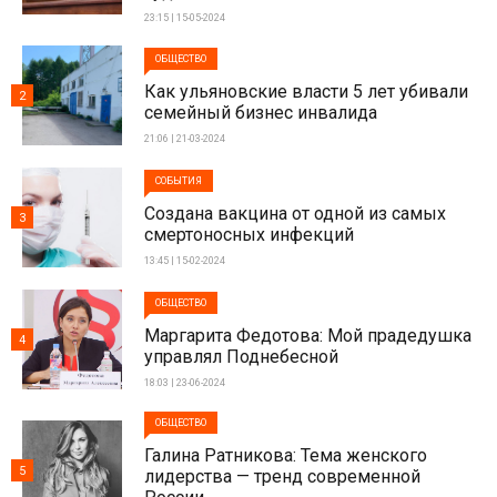
23:15 | 15-05-2024
ОБЩЕСТВО
Как ульяновские власти 5 лет убивали
2
семейный бизнес инвалида
21:06 | 21-03-2024
СОБЫТИЯ
Создана вакцина от одной из самых
3
смертоносных инфекций
13:45 | 15-02-2024
ОБЩЕСТВО
Маргарита Федотова: Мой прадедушка
4
управлял Поднебесной
18:03 | 23-06-2024
ОБЩЕСТВО
Галина Ратникова: Тема женского
5
лидерства — тренд современной