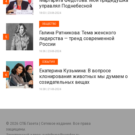
Маргарита Федотова: Мой прадедушка
4
управлял Поднебесной
18:03 | 23-06-2024
ОБЩЕСТВО
Галина Ратникова: Тема женского
5
лидерства — тренд современной
России
16:36 | 23-06-2024
СОБЫТИЯ
Екатерина Кузьмина: В вопросе
6
клонирования животных мы думаем о
созидательных вещах
16:38 | 21-06-2024
© 2026 СПБ Газета | Сетевое издание. Все права
защищены.