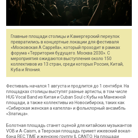
Главные площади столицы и Камергерский переулок
превратились в концертные локации для фестиваля
«Московская A Cappella», который проходит в рамках
форума «Территория будущего. Москва 2030». С
мероприятия ожидаются выступления около 150
коллективов из 13 стран, среди которых Россия, Китай,
Куба и Япония.
Фестиваль начался 1 августа и продлится до 1 сентября. На
площадках столицы выступят разные артисты, в том числе
HUG Vocal Band из Китая и Cuban Soul с Кубы на Манежной
площади, а также коллективы из Новосибирска, таких как
«Сибирская женская а капелла» и фольклорный ансамбль
«Златица».
Болотная площадь станет сценой для китайских музыкантов
VOB и A-Caism, а Тверская площадь примет ижевский вокал-
бэнд REC.TIME и женскую группу IL CANTO. На площади