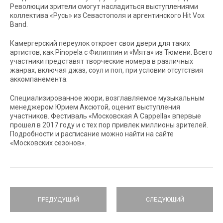
Революции зрители смогут насладиться выступлениями
коллектива «Русь» из Севастополя и аргентинского Hit Vox
Band.
Камергерский переулок откроет свои двери для таких
артистов, как Pinopela с Филиппин и «Мята» из Тюмени. Всего
участники представят творческие номера в различных
жанрах, включая джаз, соул и поп, при условии отсутствия
аккомпанемента.
Специализированное жюри, возглавляемое музыкальным
менеджером Юрием Аксютой, оценит выступления
участников. Фестиваль «Московская A Cappella» впервые
прошел в 2017 году и с тех пор привлек миллионы зрителей.
Подробности и расписание можно найти на сайте
«Московских сезонов».
ПРЕДУДУЩИЙ
СЛЕДУЮЩИЙ