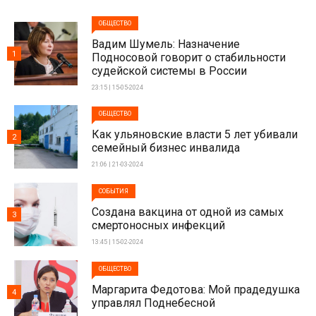
ОБЩЕСТВО
Вадим Шумель: Назначение
1
Подносовой говорит о стабильности
судейской системы в России
23:15 | 15-05-2024
ОБЩЕСТВО
Как ульяновские власти 5 лет убивали
2
семейный бизнес инвалида
21:06 | 21-03-2024
СОБЫТИЯ
Создана вакцина от одной из самых
3
смертоносных инфекций
13:45 | 15-02-2024
ОБЩЕСТВО
Маргарита Федотова: Мой прадедушка
4
управлял Поднебесной