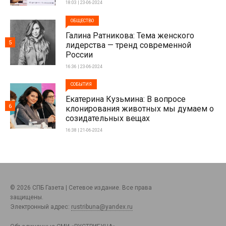
18:03 | 23-06-2024
ОБЩЕСТВО
Галина Ратникова: Тема женского
5
лидерства — тренд современной
России
16:36 | 23-06-2024
СОБЫТИЯ
Екатерина Кузьмина: В вопросе
6
клонирования животных мы думаем о
созидательных вещах
16:38 | 21-06-2024
© 2026 СПБ Газета | Сетевое издание. Все права
защищены.
Электронный адрес:
rustribuna@yandex.ru