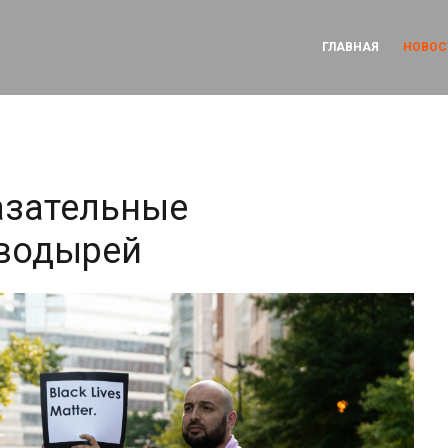
ГЛАВНАЯ
НОВОС
азательные
оводырей