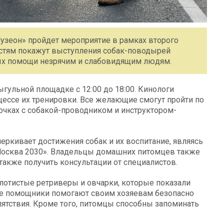
«Музеон» пройдет мероприятие в рамках второго
Гостям покажут выступления собак-поводырей
ных помощи незрячим и слабовидящим людям.
гульной площадке с 12:00 до 18:00. Кинологи
цессе их тренировки. Все желающие смогут пройти по
очках с собакой-проводником и инструктором-
черкивает достижения собак и их воспитание, являясь
Москва 2030». Владельцы домашних питомцев также
 также получить консультации от специалистов.
олотистые ретриверы и овчарки, которые показали
гие помощники помогают своим хозяевам безопасно
ятствия. Кроме того, питомцы способны запоминать