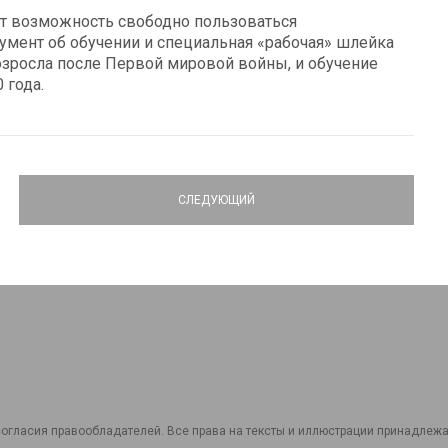
т возможность свободно пользоваться
умент об обучении и специальная «рабочая» шлейка
озросла после Первой мировой войны, и обучение
 года.
СЛЕДУЮЩИЙ
огласия правообладателей. Все права на тексты и иллюстрации принадлежат