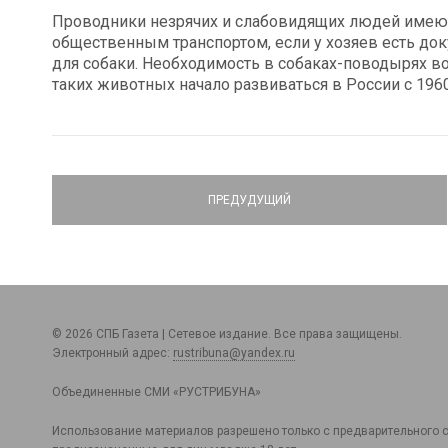
Проводники незрячих и слабовидящих людей имею
общественным транспортом, если у хозяев есть док
для собаки. Необходимость в собаках-поводырях в
таких животных начало развиваться в России с 1960
ПРЕДУДУЩИЙ
© 2026 СПБ Газета | Сетевое издание. Все права защищены.
Электронный адрес:
rustribuna@yandex.ru
Объединенные СМИ «РУСТРИБУНА»
Использование материалов разрешено только с предварительного с