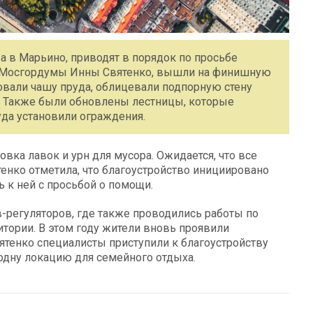
а в Марьино, приводят в порядок по просьбе
ат Мосгордумы Инны Святенко, вышли на финишную
овали чашу пруда, облицевали подпорную стену
. Также были обновлены лестницы, которые
уда установили ограждения.
вка лавок и урн для мусора. Ожидается, что все
енко отметила, что благоустройство инициировано
 к ней с просьбой о помощи.
-регуляторов, где также проводились работы по
тории. В этом году жители вновь проявили
вятенко специалисты приступили к благоустройству
 одну локацию для семейного отдыха.