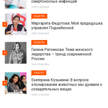
смертоносных инфекций
13:45 | 15-02-2024
ОБЩЕСТВО
Маргарита Федотова: Мой прадедушка
4
управлял Поднебесной
18:03 | 23-06-2024
ОБЩЕСТВО
Галина Ратникова: Тема женского
5
лидерства — тренд современной
России
16:36 | 23-06-2024
СОБЫТИЯ
Екатерина Кузьмина: В вопросе
6
клонирования животных мы думаем о
созидательных вещах
16:38 | 21-06-2024