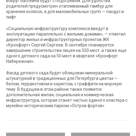
вокруг бассейна будут с подогревом. Для удобства
родителей предусмотрен отапливаемый тамбур для
хранения колясок, а для маломобильных групп — пандус и
лифт.
«Социальную инфраструктуру комплекса введут в
эксплуатацию параллельно с жилыми домами», — отметил
директор жилых и инфраструктурных проектов ЖК
«Кронфорт» Сергей Сергеев. В сентябре планируется
завершение строительства лицея на 550 мест, а также еще
одного детского сада на 50 мест в квартале «Кронфорт.
Набережная».
Фасад детского сада будет облицован минеральной
штукатуркой в традиционных для Петербурга цветах —
белом, терракотовом и охристом, с граффити на морскую
тему. В будущем в этом районе также появится
дополнительная жилая, социальная и коммерческая
инфраструктура, которая станет частью единого кластера с
музейно-историческим парком «Остров фортов».