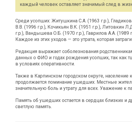
каждый человек оставляет значимый след в жизн
Среди усопших: Житушкина С.А. (1963 г.р.), Гладикова 
В.В. (1996 г.р.), Кочикьян В.К. (1951 г.р.), Литовкин Л.Д
г.р.), Вандышева О.Б. (1970 г.р.), Гаврилов А.А. (1989 г
Каждое из этих уходов — это утрата, которая затра
Редакция выражает соболезнования родственника
данных о ФИО и годах рождения усопших, так как 
в условиях оперативности.
Также в Карпинском городском округе, население к
продолжается поминание ушедших. Местные жители 
значительную боль и утрату для всех. Уважение к п
Память об ушедших остается в сердцах близких и др
светлую память.