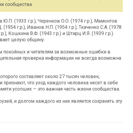
и сообщества.
Ю.П. (1933 г.р.), Черенков О.О. (1974 г.р.), Мамонтов
. (1954 г.р.), Иванов Н.П. (1954 г.р.), Ткаченко С.А. (1978
.р.), Кошкина В.Ф. (1943 г.р.) и Штирц И.Я. (1939 г.р.).
гивает целую общину.
м покойных и читателям за возможные ошибки в
тщательная проверка информации не всегда возможна
оторого составляет около 27 тысяч человек,
признают, что уход каждого человека несет в себе
амяти усопших — это важная часть жизни сообщества.
узей, и долгом каждого из них является сохранять эту