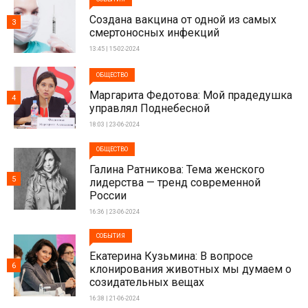
Создана вакцина от одной из самых
3
смертоносных инфекций
13:45 | 15-02-2024
ОБЩЕСТВО
Маргарита Федотова: Мой прадедушка
4
управлял Поднебесной
18:03 | 23-06-2024
ОБЩЕСТВО
Галина Ратникова: Тема женского
5
лидерства — тренд современной
России
16:36 | 23-06-2024
СОБЫТИЯ
Екатерина Кузьмина: В вопросе
6
клонирования животных мы думаем о
созидательных вещах
16:38 | 21-06-2024