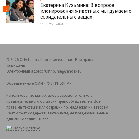
Екатерина Кузьмина: В вопросе
6
клонирования животных мы думаем о
созидательных вещах
16:38 | 21-06-2024
© 2026 СПБ Газета | Сетевое издание. Все права
защищены.
Электронный адрес:
rustribuna@yandex.ru
Объединенные СМИ «РУСТРИБУНА»
Использование материалов разрешено только с
предварительного согласия правообладателей. Все
права на тексты и иллюстрации принадлежат их авторам.
Сайт может содержать материалы, не предназначенные
для лиц младше 18 лет.