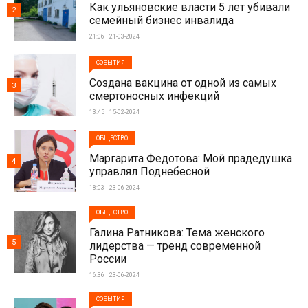
Как ульяновские власти 5 лет убивали
2
семейный бизнес инвалида
21:06 | 21-03-2024
СОБЫТИЯ
Создана вакцина от одной из самых
3
смертоносных инфекций
13:45 | 15-02-2024
ОБЩЕСТВО
Маргарита Федотова: Мой прадедушка
4
управлял Поднебесной
18:03 | 23-06-2024
ОБЩЕСТВО
Галина Ратникова: Тема женского
5
лидерства — тренд современной
России
16:36 | 23-06-2024
СОБЫТИЯ