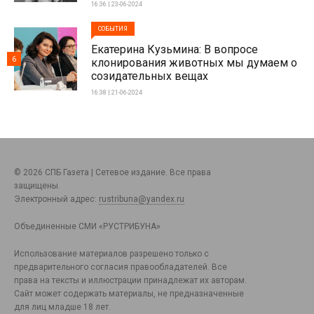
16:36 | 23-06-2024
СОБЫТИЯ
Екатерина Кузьмина: В вопросе
6
клонирования животных мы думаем о
созидательных вещах
16:38 | 21-06-2024
© 2026 СПБ Газета | Сетевое издание. Все права
защищены.
Электронный адрес:
rustribuna@yandex.ru
Объединенные СМИ «РУСТРИБУНА»
Использование материалов разрешено только с
предварительного согласия правообладателей. Все
права на тексты и иллюстрации принадлежат их авторам.
Сайт может содержать материалы, не предназначенные
для лиц младше 18 лет.