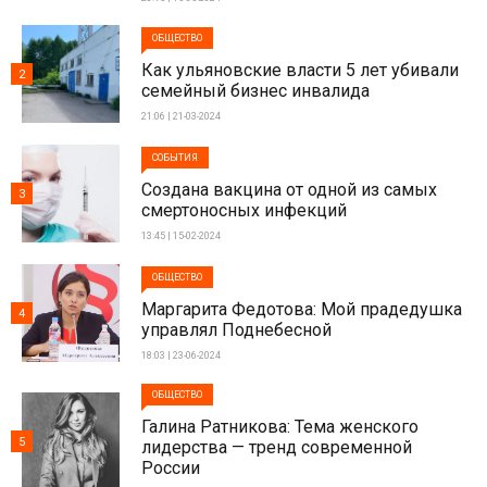
ОБЩЕСТВО
Как ульяновские власти 5 лет убивали
2
семейный бизнес инвалида
21:06 | 21-03-2024
СОБЫТИЯ
Создана вакцина от одной из самых
3
смертоносных инфекций
13:45 | 15-02-2024
ОБЩЕСТВО
Маргарита Федотова: Мой прадедушка
4
управлял Поднебесной
18:03 | 23-06-2024
ОБЩЕСТВО
Галина Ратникова: Тема женского
5
лидерства — тренд современной
России