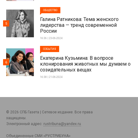
ОБЩЕСТВО
Галина Ратникова: Тема женского
5
лидерства — тренд современной
России
16:36 | 23-06-2024
СОБЫТИЯ
Екатерина Кузьмина: В вопросе
6
клонирования животных мы думаем о
созидательных вещах
16:38 | 21-06-2024
© 2026 СПБ Газета | Сетевое издание. Все права
защищены.
Электронный адрес:
rustribuna@yandex.ru
Объединенные СМИ «РУСТРИБУНА»