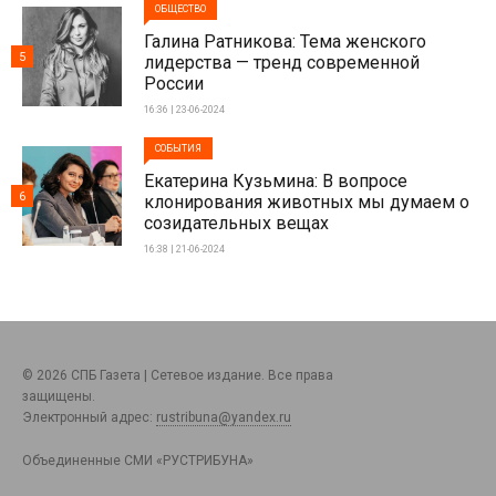
ОБЩЕСТВО
Галина Ратникова: Тема женского
5
лидерства — тренд современной
России
16:36 | 23-06-2024
СОБЫТИЯ
Екатерина Кузьмина: В вопросе
6
клонирования животных мы думаем о
созидательных вещах
16:38 | 21-06-2024
© 2026 СПБ Газета | Сетевое издание. Все права
защищены.
Электронный адрес:
rustribuna@yandex.ru
Объединенные СМИ «РУСТРИБУНА»