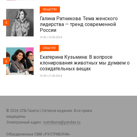
ОБЩЕСТВО
Галина Ратникова: Тема женского
5
лидерства — тренд современной
России
16:36 | 23-06-2024
СОБЫТИЯ
Екатерина Кузьмина: В вопросе
6
клонирования животных мы думаем о
созидательных вещах
16:38 | 21-06-2024
© 2026 СПБ Газета | Сетевое издание. Все права
защищены.
Электронный адрес:
rustribuna@yandex.ru
Объединенные СМИ «РУСТРИБУНА»