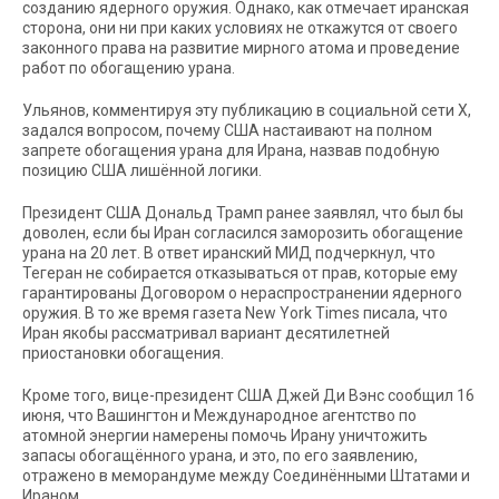
созданию ядерного оружия. Однако, как отмечает иранская
сторона, они ни при каких условиях не откажутся от своего
законного права на развитие мирного атома и проведение
работ по обогащению урана.
Ульянов, комментируя эту публикацию в социальной сети Х,
задался вопросом, почему США настаивают на полном
запрете обогащения урана для Ирана, назвав подобную
позицию США лишённой логики.
Президент США Дональд Трамп ранее заявлял, что был бы
доволен, если бы Иран согласился заморозить обогащение
урана на 20 лет. В ответ иранский МИД подчеркнул, что
Тегеран не собирается отказываться от прав, которые ему
гарантированы Договором о нераспространении ядерного
оружия. В то же время газета New York Times писала, что
Иран якобы рассматривал вариант десятилетней
приостановки обогащения.
Кроме того, вице-президент США Джей Ди Вэнс сообщил 16
июня, что Вашингтон и Международное агентство по
атомной энергии намерены помочь Ирану уничтожить
запасы обогащённого урана, и это, по его заявлению,
отражено в меморандуме между Соединёнными Штатами и
Ираном.