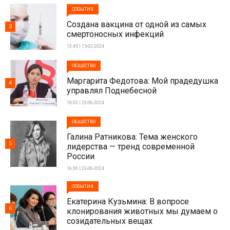
СОБЫТИЯ
Создана вакцина от одной из самых
3
смертоносных инфекций
13:45 | 15-02-2024
ОБЩЕСТВО
Маргарита Федотова: Мой прадедушка
4
управлял Поднебесной
18:03 | 23-06-2024
ОБЩЕСТВО
Галина Ратникова: Тема женского
5
лидерства — тренд современной
России
16:36 | 23-06-2024
СОБЫТИЯ
Екатерина Кузьмина: В вопросе
6
клонирования животных мы думаем о
созидательных вещах