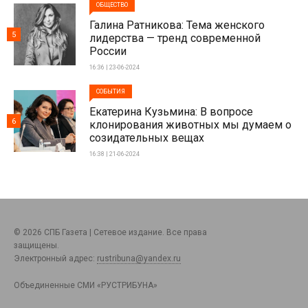
ОБЩЕСТВО
Галина Ратникова: Тема женского
5
лидерства — тренд современной
России
16:36 | 23-06-2024
СОБЫТИЯ
Екатерина Кузьмина: В вопросе
6
клонирования животных мы думаем о
созидательных вещах
16:38 | 21-06-2024
© 2026 СПБ Газета | Сетевое издание. Все права
защищены.
Электронный адрес:
rustribuna@yandex.ru
Объединенные СМИ «РУСТРИБУНА»