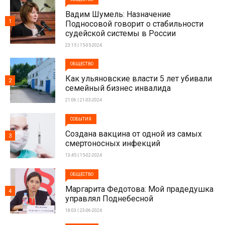
Вадим Шумель: Назначение
1
Подносовой говорит о стабильности
судейской системы в России
23:15 | 15-05-2024
ОБЩЕСТВО
Как ульяновские власти 5 лет убивали
2
семейный бизнес инвалида
21:06 | 21-03-2024
СОБЫТИЯ
Создана вакцина от одной из самых
3
смертоносных инфекций
13:45 | 15-02-2024
ОБЩЕСТВО
Маргарита Федотова: Мой прадедушка
4
управлял Поднебесной
18:03 | 23-06-2024