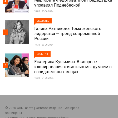
Маргарита Федотова: Мой прадедушка
4
управлял Поднебесной
18:03 | 23-06-2024
ОБЩЕСТВО
Галина Ратникова: Тема женского
5
лидерства — тренд современной
России
16:36 | 23-06-2024
СОБЫТИЯ
Екатерина Кузьмина: В вопросе
6
клонирования животных мы думаем о
созидательных вещах
16:38 | 21-06-2024
© 2026 СПБ Газета | Сетевое издание. Все права
защищены.