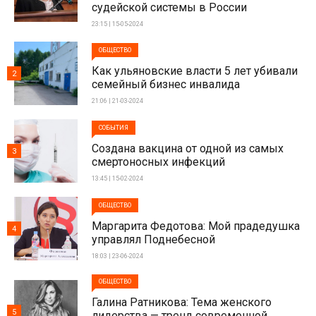
судейской системы в России
23:15 | 15-05-2024
ОБЩЕСТВО
Как ульяновские власти 5 лет убивали
2
семейный бизнес инвалида
21:06 | 21-03-2024
СОБЫТИЯ
Создана вакцина от одной из самых
3
смертоносных инфекций
13:45 | 15-02-2024
ОБЩЕСТВО
Маргарита Федотова: Мой прадедушка
4
управлял Поднебесной
18:03 | 23-06-2024
ОБЩЕСТВО
Галина Ратникова: Тема женского
5
лидерства — тренд современной