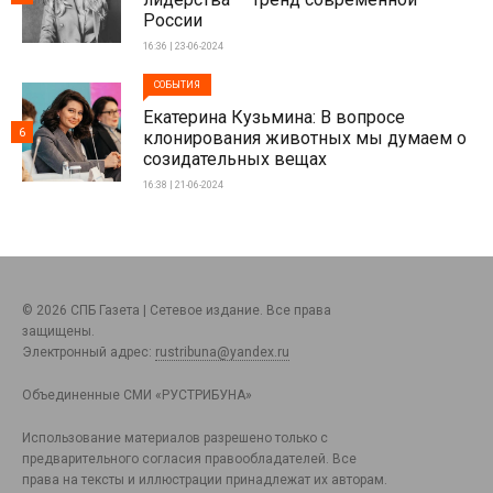
России
16:36 | 23-06-2024
СОБЫТИЯ
Екатерина Кузьмина: В вопросе
6
клонирования животных мы думаем о
созидательных вещах
16:38 | 21-06-2024
© 2026 СПБ Газета | Сетевое издание. Все права
защищены.
Электронный адрес:
rustribuna@yandex.ru
Объединенные СМИ «РУСТРИБУНА»
Использование материалов разрешено только с
предварительного согласия правообладателей. Все
права на тексты и иллюстрации принадлежат их авторам.