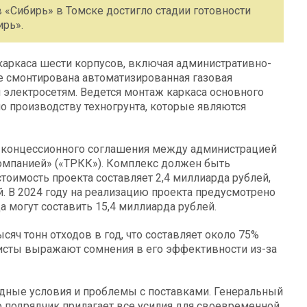
 «Сибирь» в Томске достигло стадии готовности
ирь».
аркаса шести корпусов, включая административно-
же смонтирована автоматизированная газовая
 электросетям. Ведется монтаж каркаса основного
по производству техногрунта, которые являются
х концессионного соглашения между администрацией
омпанией» («ТРКК»). Комплекс должен быть
тоимость проекта составляет 2,4 миллиарда рублей,
й. В 2024 году на реализацию проекта предусмотрено
а могут составить 15,4 миллиарда рублей.
яч тонн отходов в год, что составляет около 75%
висты выражают сомнения в его эффективности из-за
одные условия и проблемы с поставками. Генеральный
 подрядчик прилагает все усилия для своевременной