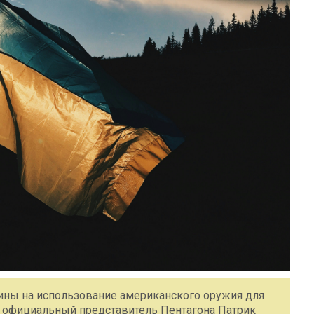
ины на использование американского оружия для
ил официальный представитель Пентагона Патрик