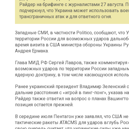
Райдер на брифинге с журналистами 27 августа. П
подчеркнул, что Украина может использовать в
трансграничных атак и для ответного огня.
Западные СМИ, в частности Politico, сообщают, что
территории России для возможных ударов дальнобо
время визита в США министра обороны Украины Ру
Андрея Ермака.
Глава МИД РФ Сергей Лавров, также комментируя с
возможных ударов по территории России западным 
ядерную доктрину, в том числе касающуюся исполь
Ранее украинский президент Владимир Зеленский 
дальние расстояния с «игрой в пинг-понг», указав 
Райдер также ответил на вопрос о планах Вашингто
позиция остается прежней.
В середине июля Пентагон уже заявлял, что США н
тактические ракеты ATACMS для ударов вглубь Росс
свою очередь считает, что украинские силы уже нан