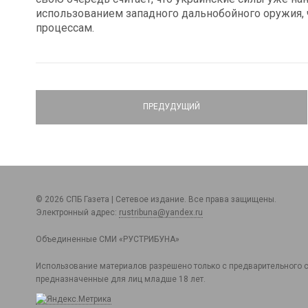
использованием западного дальнобойного оружия, 
процессам.
ПРЕДУДУЩИЙ
© 2026 СПБ Газета | Сетевое издание. Все права защищены.
Электронный адрес:
rustribuna@yandex.ru
Объединенные СМИ «РУСТРИБУНА»
Использование материалов разрешено только с предварительного с
предназначенные для лиц младше 18 лет.