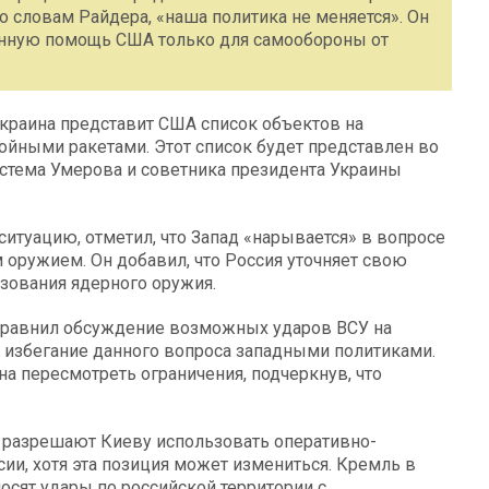
о словам Райдерa, «наша политика не меняется». Он
оенную помощь США только для самообороны от
 Украина представит США список объектов на
йными ракетами. Этот список будет представлен во
стема Умерова и советника президента Украины
итуацию, отметил, что Запад «нарывается» в вопросе
оружием. Он добавил, что Россия уточняет свою
зования ядерного оружия.
сравнил обсуждение возможных ударов ВСУ на
на избегание данного вопроса западными политиками.
на пересмотреть ограничения, подчеркнув, что
е разрешают Киеву использовать оперативно-
ии, хотя эта позиция может измениться. Кремль в
осят удары по российской территории с