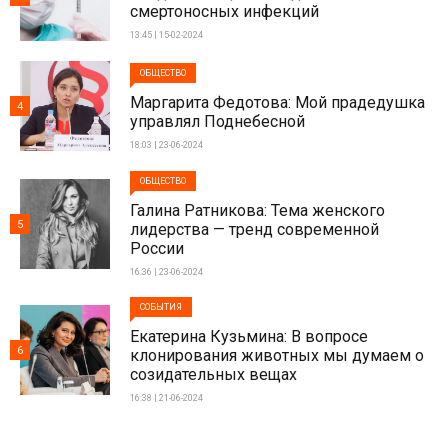
смертоносных инфекций
13:45 | 15-02-2024
ОБЩЕСТВО
Маргарита Федотова: Мой прадедушка
4
управлял Поднебесной
18:03 | 23-06-2024
ОБЩЕСТВО
Галина Ратникова: Тема женского
5
лидерства — тренд современной
России
16:36 | 23-06-2024
СОБЫТИЯ
Екатерина Кузьмина: В вопросе
6
клонирования животных мы думаем о
созидательных вещах
16:38 | 21-06-2024