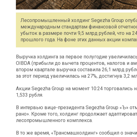
Лесопромышленный холдинг Segezha Group опубли
международным стандартам финансовой отчетност
убыток в размере почти 9,5 млрд рублей, что на
прошлого года. На фоне этих данных акции компа
Выручка холдинга за первое полугодие увеличилась
OIBDA (прибыли до вычета процентов, налогов и ам
втором квартале выручка составила 26,1 млрд рубле
за этот период увеличилась на 27%, достигнув 3,2 м
Акции Segezha Group на момент 10:24 торговались 
1,533 рубля.
В интервью вице-президента Segezha Group «Ъ» отме
рано». Кроме того, холдинг продолжает адаптиров
лесопромышленного комплекса.
В то же время, «Трансмашхолдинг» сообщил о значи