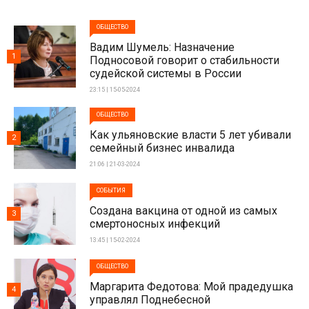
ОБЩЕСТВО
Вадим Шумель: Назначение
1
Подносовой говорит о стабильности
судейской системы в России
23:15 | 15-05-2024
ОБЩЕСТВО
Как ульяновские власти 5 лет убивали
2
семейный бизнес инвалида
21:06 | 21-03-2024
СОБЫТИЯ
Создана вакцина от одной из самых
3
смертоносных инфекций
13:45 | 15-02-2024
ОБЩЕСТВО
Маргарита Федотова: Мой прадедушка
4
управлял Поднебесной