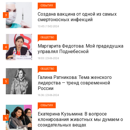
СОБЫТИЯ
Создана вакцина от одной из самых
3
смертоносных инфекций
13:45 | 15-02-2024
ОБЩЕСТВО
Маргарита Федотова: Мой прадедушка
4
управлял Поднебесной
18:03 | 23-06-2024
ОБЩЕСТВО
Галина Ратникова: Тема женского
5
лидерства — тренд современной
России
16:36 | 23-06-2024
СОБЫТИЯ
Екатерина Кузьмина: В вопросе
6
клонирования животных мы думаем о
созидательных вещах